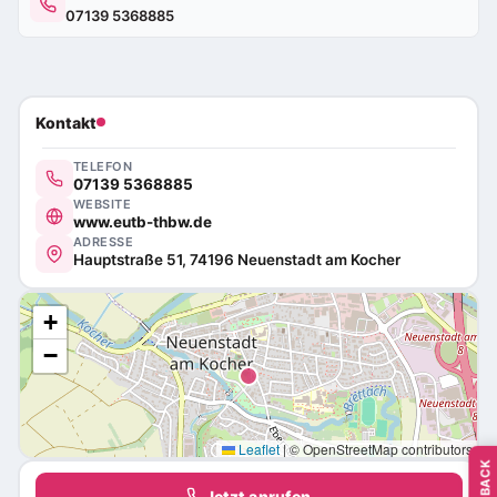
07139 5368885
Kontakt
TELEFON
07139 5368885
WEBSITE
www.eutb-thbw.de
ADRESSE
Hauptstraße 51, 74196 Neuenstadt am Kocher
+
−
Leaflet
|
© OpenStreetMap contributors
FEEDBACK
Jetzt anrufen