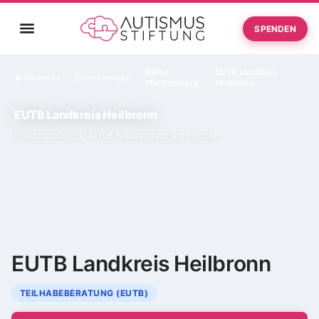
SPENDEN
Baden-
EUTB Landkreis
Startseite
Einrichtungen
›
›
Württemberg
Heilbronn
EUTB Landkreis Heilbronn
Hauptstraße 51, 74196 Neuenstadt am Kocher
EUTB Landkreis Heilbronn
TEILHABEBERATUNG (EUTB)