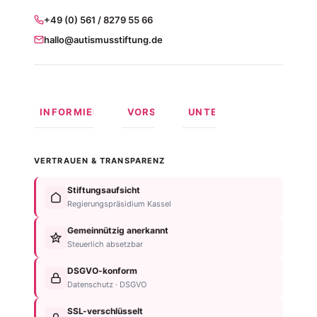
+49 (0) 561 / 8279 55 66
hallo@autismusstiftung.de
INFORMIEREN
VORSORGEN
UNTERSTÜTZEN
Was ist
Langfristige
Spenden
Autismus?
Vorsorge
Online
VERTRAUEN & TRANSPARENZ
Formen
Behindertentestament
spenden
von
Im
Fördermitglied
Stiftungsaufsicht
Autismus
Testament
werden
Regierungspräsidium Kassel
Anzeichen
bedenken
Anlassspende
&
Gemeinnützig anerkannt
Nachlassplanung
Unternehmen
Diagnose
Steuerlich absetzbar
Zustiftung
Über
Für
Kind
die
DSGVO-konform
Betroffene
absichern
Stiftung
Datenschutz · DSGVO
Für
Steuerliche
Kontakt
Familien
SSL-verschlüsselt
Vorteile