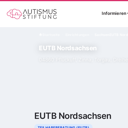
Informieren
Startseite
Einrichtungen
Sachsen
EUTB Nor
›
›
EUTB Nordsachsen
04860 Pflückuff, Zinna, Torgau, Dreih
EUTB Nordsachsen
TEILHABEBERATUNG (EUTB)