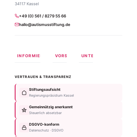
34117 Kassel
+49 (0) 561 / 8279 55 66
hallo@autismusstiftung.de
INFORMIEREN
VORSORGEN
UNTERSTÜTZEN
Was ist
Langfristige
Spenden
Autismus?
Vorsorge
Online
VERTRAUEN & TRANSPARENZ
Formen
Behindertentestament
spenden
von
Im
Fördermitglied
Stiftungsaufsicht
Autismus
Testament
werden
Regierungspräsidium Kassel
Anzeichen
bedenken
Anlassspende
&
Gemeinnützig anerkannt
Nachlassplanung
Unternehmen
Diagnose
Steuerlich absetzbar
Zustiftung
Über
Für
Kind
die
DSGVO-konform
Betroffene
absichern
Stiftung
Datenschutz · DSGVO
Für