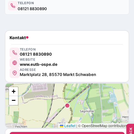
TELEFON
08121 8830890
Kontakt
TELEFON
08121 8830890
WEBSITE
www.eutb-ospe.de
ADRESSE
Marktplatz 28, 85570 Markt Schwaben
+
−
Leaflet
|
© OpenStreetMap contributors