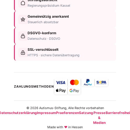
Autismus
Testament
werden
Regierungspräsidium Kassel
Anzeichen
bedenken
Anlassspende
&
Gemeinnützig anerkannt
Nachlassplanung
Unternehmen
Diagnose
Steuerlich absetzbar
Zustiftung
Über
Für
Kind
die
DSGVO-konform
Betroffene
absichern
Stiftung
Datenschutz · DSGVO
Für
Steuerliche
Kontakt
Familien
SSL-verschlüsselt
Vorteile
Einrichtungsübersicht
HTTPS · sichere Datenübertragung
Neurodiversität
Newsletter
ZAHLUNGSMETHODEN
© 2026 Autismus-Stiftung, Alle Rechte vorbehalten
Datenschutzerklärung
Impressum
Praeferenzen
Satzung
Presse
Barrierefreihei
&
Medien
Made with
♥
in Hessen