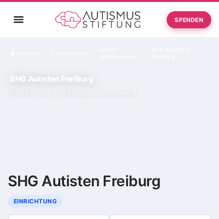
SPENDEN
Baden-
SHG Autisten
Startseite
Einrichtungen
›
›
Württemberg
Freiburg
SHG Autisten Freiburg
79098 Freiburg im Breisgau, Deutschland
SHG Autisten Freiburg
EINRICHTUNG