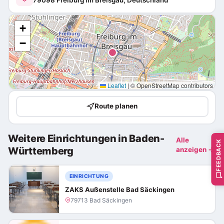
79098 Freiburg im Breisgau, Deutschland
+
−
Leaflet
|
© OpenStreetMap contributors
Route planen
Weitere Einrichtungen in Baden-
Alle
FEEDBACK
Württemberg
anzeigen →
EINRICHTUNG
ZAKS Außenstelle Bad Säckingen
79713 Bad Säckingen