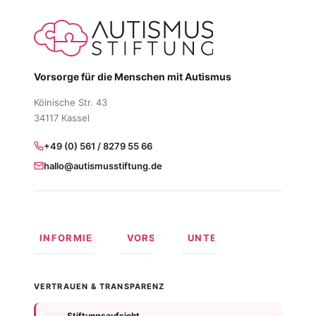
Vorsorge für die Menschen mit Autismus
Kölnische Str. 43
34117 Kassel
+49 (0) 561 / 8279 55 66
hallo@autismusstiftung.de
INFORMIEREN
VORSORGEN
UNTERSTÜTZEN
Was ist
Langfristige
Spenden
Autismus?
Vorsorge
Online
VERTRAUEN & TRANSPARENZ
Formen
Behindertentestament
spenden
von
Im
Fördermitglied
Stiftungsaufsicht