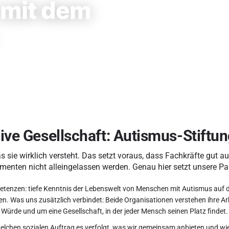
 mit dem
ive Gesellschaft: Autismus-Stiftu
sie wirklich versteht. Das setzt voraus, dass Fachkräfte gut au
menten nicht alleingelassen werden. Genau hier setzt unsere Pa
tenzen: tiefe Kenntnis der Lebenswelt von Menschen mit Autismus auf der 
. Was uns zusätzlich verbindet: Beide Organisationen verstehen ihre Arbe
m Würde und um eine Gesellschaft, in der jeder Mensch seinen Platz findet.
 welchen sozialen Auftrag es verfolgt, was wir gemeinsam anbieten und wie