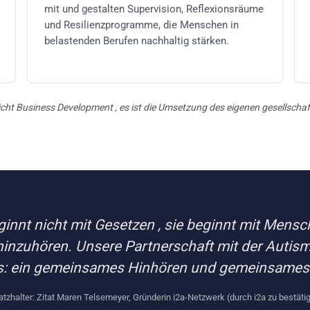
mit und gestalten Supervision, Reflexionsräume
und Resilienzprogramme, die Menschen in
belastenden Berufen nachhaltig stärken.
nicht Business Development , es ist die Umsetzung des eigenen gesellschaf
ginnt nicht mit Gesetzen , sie beginnt mit Mensch
 hinzuhören. Unsere Partnerschaft mit der Autism
s: ein gemeinsames Hinhören und gemeinsames 
latzhalter: Zitat Maren Telsemeyer, Gründerin i2a-Netzwerk (durch i2a zu bestäti