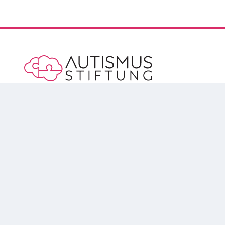
Vorsorge für die Menschen mit Autismus
Kölnische Str. 43
34117 Kassel
+49 (0) 561 / 8279 55 66
hallo@autismusstiftung.de
INFORMIEREN
VORSORGEN
UNTERSTÜTZEN